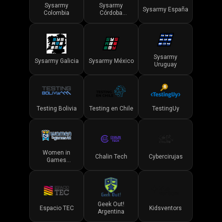
Sysarmy
Sysarmy
Sysarmy España
Colombia
Córdoba
(DoctArmy)
Sysarmy
Sysarmy Galicia
Sysarmy México
Uruguay
Testing Bolivia
Testing en Chile
TestingUy
Women in
Chalin Tech
Cybercirujas
Games
Argentina
(WIGAr)
Geek Out!
Espacio TEC
Kidsventors
Argentina