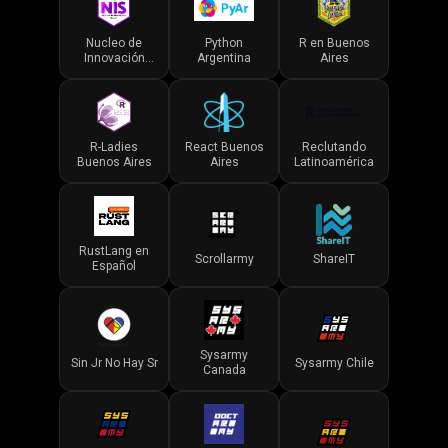
Nucleo de
Python
R en Buenos
Innovación
Argentina
Aires
Social
R-Ladies
React Buenos
Reclutando
Buenos Aires
Aires
Latinoamérica
RustLang en
Scrollarmy
ShareIT
Español
Sysarmy
Sin Jr No Hay Sr
Sysarmy Chile
Canada