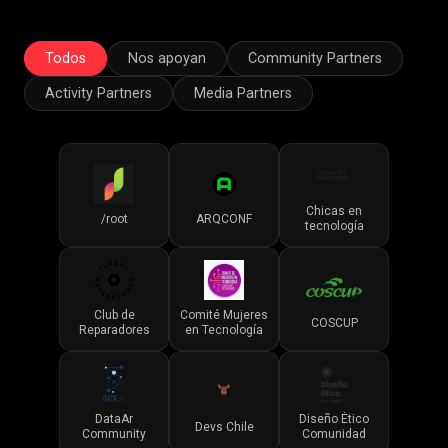
Todos
Nos apoyan
Community Partners
Activity Partners
Media Partners
Chicas en
/root
ARQCONF
tecnología
Club de
Comité Mujeres
COSCUP
Reparadores
en Tecnología
DataAr
Diseño Ético
Devs Chile
Community
Comunidad