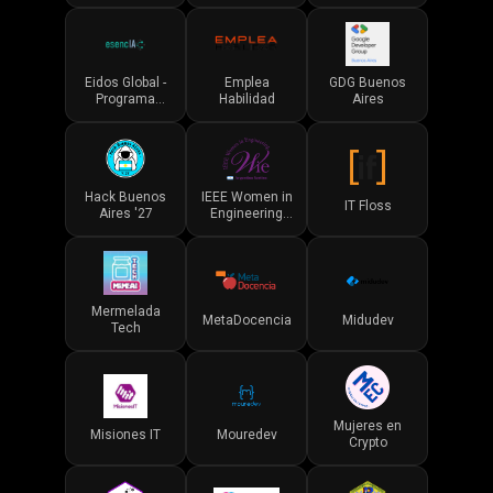
Eidos Global -
Emplea
GDG Buenos
Programa
Habilidad
Aires
EsencIA
Hack Buenos
IEEE Women in
IT Floss
Aires '27
Engineering
Argentina
Mermelada
MetaDocencia
Midudev
Tech
Mujeres en
Misiones IT
Mouredev
Crypto