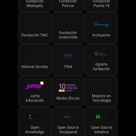
Fundación
Fundación
Fundación
Mediapila
Pescar
Puerta 18
Argentina
Fundación
Fundación TINC
Incluyeme
Underc0de
itgrarte
Internet Society
ITBA
fundación
Jump
Mujeres en
Media Chicas
Educación
Tecnología
Open
Open Source
Open Source
Knowledge
Geospatial
Initiative