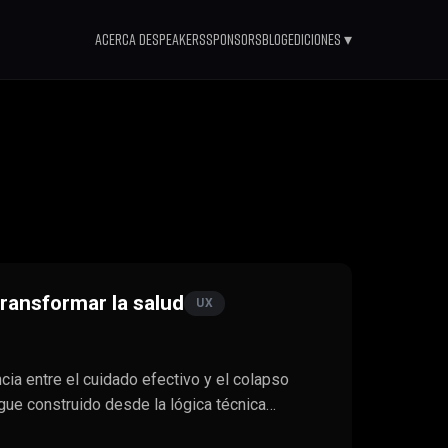
Acerca de
Speakers
Sponsors
Blog
Ediciones ▾
transformar la salud
UX
cia entre el cuidado efectivo y el colapso
igue construido desde la lógica técnica…