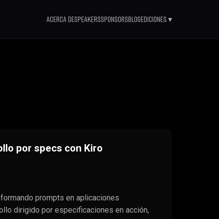
Acerca de
Speakers
Sponsors
Blog
Ediciones ▾
llo por specs con Kiro
sformando prompts en aplicaciones
llo dirigido por especificaciones en acción,