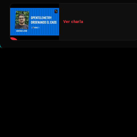
Ver charla
▶