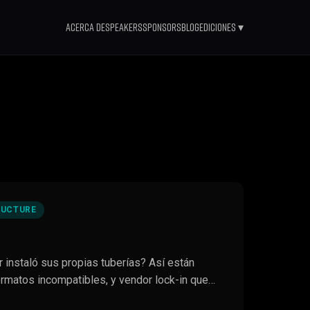
Acerca de
Speakers
Sponsors
Blog
Ediciones ▾
RUCTURE
 instaló sus propias tuberías? Así están
ormatos incompatibles, y vendor lock-in que…