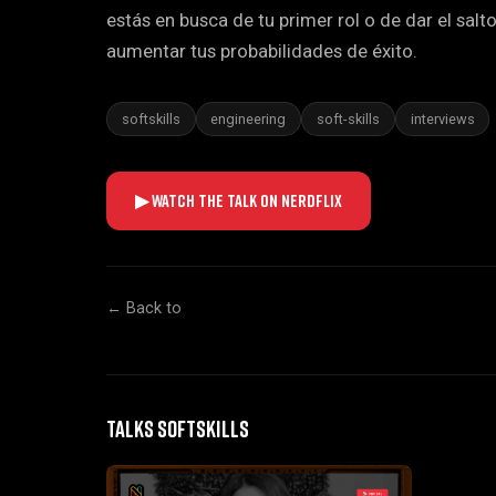
estás en busca de tu primer rol o de dar el sal
aumentar tus probabilidades de éxito.
softskills
engineering
soft-skills
interviews
▶ Watch the talk on NERDflix
← Back to
Talks SOFTSKILLS