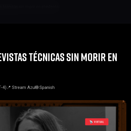
 técnicas sin morir en el intento
vistas técnicas sin morir en
T-4)
📍 Stream Azul
🌐 Spanish