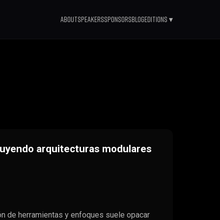
About
Speakers
Sponsors
Blog
Editions ▾
uyendo arquitecturas modulares
ión de herramientas y enfoques suele opacar