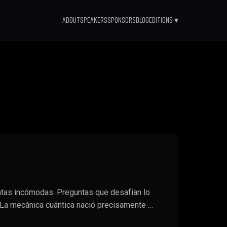
About
Speakers
Sponsors
Blog
Editions ▾
ntas incómodas. Preguntas que desafían lo
. La mecánica cuántica nació precisamente …