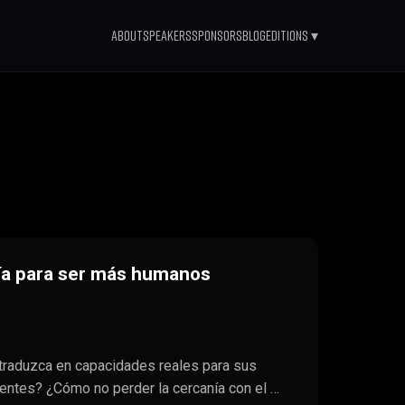
About
Speakers
Sponsors
Blog
Editions ▾
gía para ser más humanos
 traduzca en capacidades reales para sus
ientes? ¿Cómo no perder la cercanía con el …