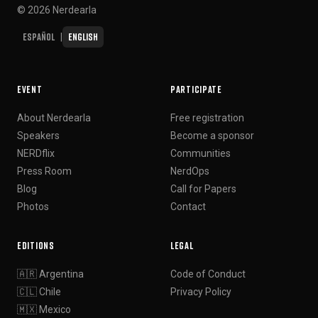
© 2026 Nerdearla
Español
English
|
EVENT
PARTICIPATE
About Nerdearla
Free registration
Speakers
Become a sponsor
NERDflix
Communities
Press Room
NerdOps
Blog
Call for Papers
Photos
Contact
EDITIONS
LEGAL
🇦🇷 Argentina
Code of Conduct
🇨🇱 Chile
Privacy Policy
🇲🇽 Mexico