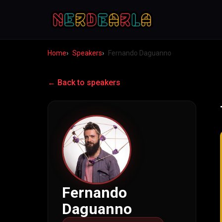
Home
Speakers
Fernando Daguanno
← Back to speakers
Fernando
Daguanno