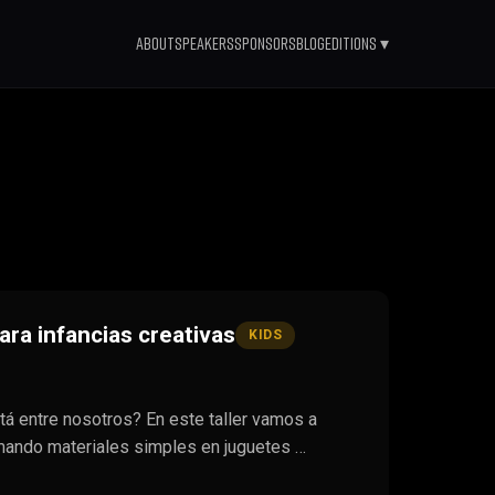
About
Speakers
Sponsors
Blog
Editions ▾
ara infancias creativas
KIDS
stá entre nosotros? En este taller vamos a
ormando materiales simples en juguetes …