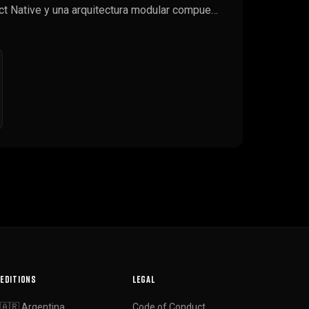
ct Native y una arquitectura modular compue…
EDITIONS
LEGAL
🇦🇷 Argentina
Code of Conduct