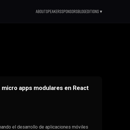
About
Speakers
Sponsors
Blog
Editions ▾
a micro apps modulares en React
mando el desarrollo de aplicaciones móviles