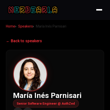
Home
Speakers
María Inés Parnisari
← Back to speakers
María Inés Parnisari
Senior Software Engineer @ AuthZed