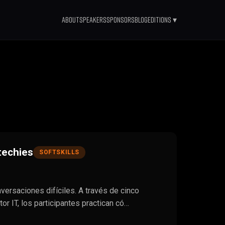
About
Speakers
Sponsors
Blog
Editions ▾
techies
SOFTSKILLS
nversaciones difíciles. A través de cinco
or IT, los participantes practican có…