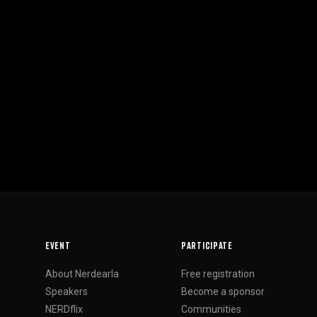
EVENT
PARTICIPATE
About Nerdearla
Free registration
Speakers
Become a sponsor
NERDflix
Communities