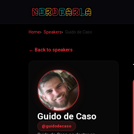
Home
Speakers
Guido de Caso
← Back to speakers
Guido de Caso
@guidodecaso