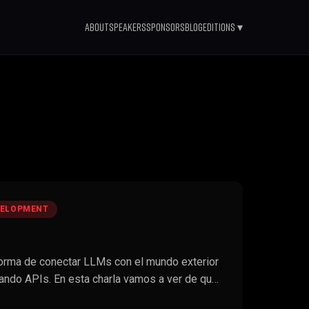
About
Speakers
Sponsors
Blog
Editions ▾
VELOPMENT
orma de conectar LLMs con el mundo exterior
cando APIs. En esta charla vamos a ver de qu…