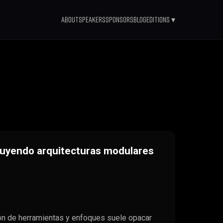
About
Speakers
Sponsors
Blog
Editions ▾
uyendo arquitecturas modulares
ión de herramientas y enfoques suele opacar