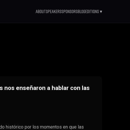
About
Speakers
Sponsors
Blog
Editions ▾
is nos enseñaron a hablar con las
ido histórico por los momentos en que las