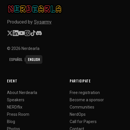
Produced by
Sysarmy
© 2026 Nerdearla
Español
English
|
EVENT
PARTICIPATE
About Nerdearla
Free registration
Speakers
Become a sponsor
NERDflix
Communities
Press Room
NerdOps
Blog
Call for Papers
Photos
Contact