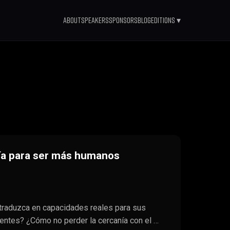
About
Speakers
Sponsors
Blog
Editions ▾
gía para ser más humanos
 traduzca en capacidades reales para sus
ientes? ¿Cómo no perder la cercanía con el …