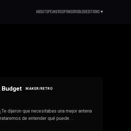
About
Speakers
Sponsors
Blog
Editions ▾
k Budget
MAKER/RETRO
? ¿Te dijeron que necesitabas una mejor antena
 trataremos de entender qué puede …