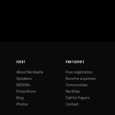
EVENT
PARTICIPATE
About Nerdearla
Free registration
Speakers
Become a sponsor
NERDflix
Communities
Press Room
NerdOps
Blog
Call for Papers
Photos
Contact