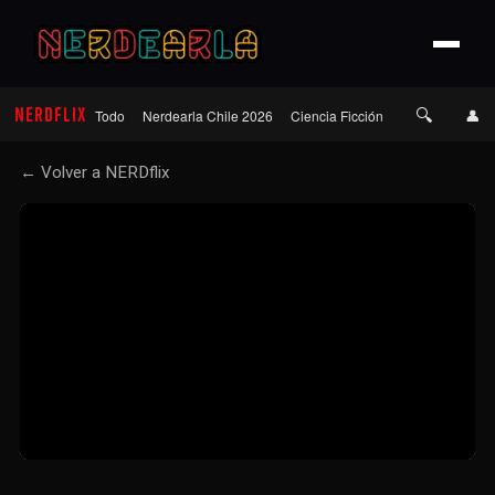
🔍
NERDFLIX
👤
Todo
Nerdearla Chile 2026
Ciencia Ficción
Terror
Roma
← Volver a NERDflix