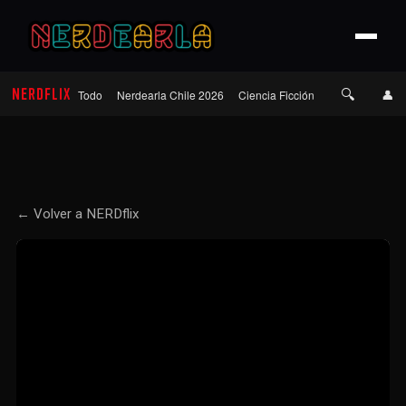
🔍
NERDFLIX
👤
Todo
Nerdearla Chile 2026
Ciencia Ficción
Terror
Roma
← Volver a NERDflix