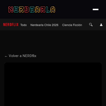
🔍
NERDFLIX
👤
Todo
Nerdearla Chile 2026
Ciencia Ficción
Terror
Roma
← Volver a NERDflix