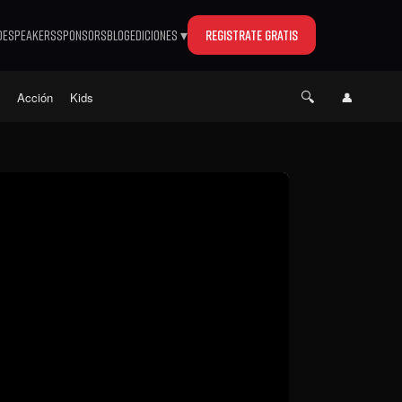
de
Speakers
Sponsors
Blog
Ediciones ▾
Registrate gratis
🔍
👤
o
Acción
Kids