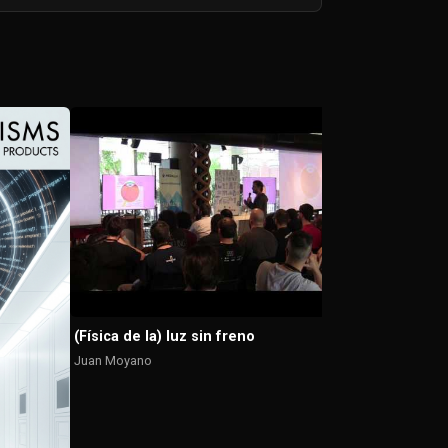
Agente 007 L
Martin Juiz & M
(Física de la) luz sin freno
Juan Moyano