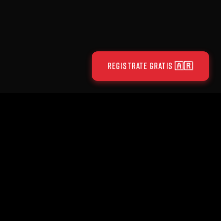
REGISTRATE GRATIS 🇦🇷
EDICIONES
LEGAL
🇦🇷 Argentina
Código de Conducta
🇨🇱 Chile
Política de Privacidad
🇲🇽 México