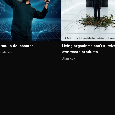
urmullo del cosmos
Living organisms can’t survive
own waste products
delstein
Alan Kay