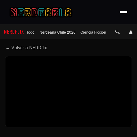
🔍
NERDFLIX
👤
Todo
Nerdearla Chile 2026
Ciencia Ficción
Terror
Roma
← Volver a NERDflix