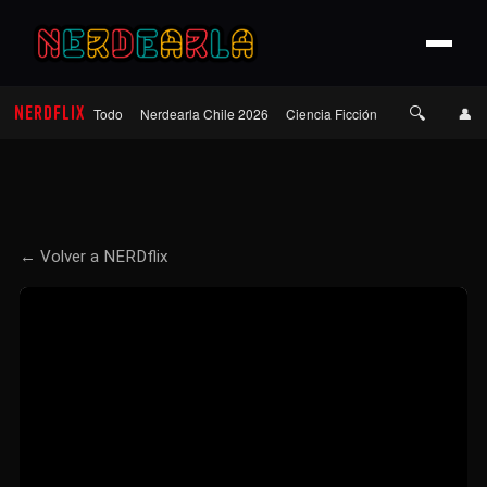
🔍
NERDFLIX
👤
Todo
Nerdearla Chile 2026
Ciencia Ficción
Terror
Roma
← Volver a NERDflix