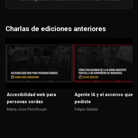
Minería, Telecomunicaciones, entre otros. Victor ha
estado involucrado en el uso de la IA para la operación y
ha impulsado múltiples desarrollos de activos utilizando
la IA como apalancador en la ciberdefensa.
Charlas de ediciones anteriores
Accesibilidad web para
Agente IA y el ascenso que n
personas sordas
pediste
Maria Jose Paschcuan
Felipe Sateler