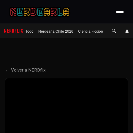
🔍
NERDFLIX
👤
Todo
Nerdearla Chile 2026
Ciencia Ficción
Terror
Roma
← Volver a NERDflix