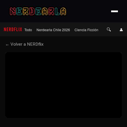
🔍
NERDFLIX
👤
Todo
Nerdearla Chile 2026
Ciencia Ficción
Terror
Roma
← Volver a NERDflix