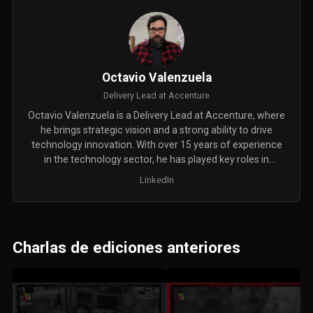
Octavio Valenzuela
Delivery Lead at Accenture
Octavio Valenzuela is a Delivery Lead at Accenture, where
he brings strategic vision and a strong ability to drive
technology innovation. With over 15 years of experience
in the technology sector, he has played key roles in
enabling DevOps culture, accelerating delivery and
LinkedIn
adoption, and raising the standard of excellence for
digital products across multiple teams. Prior to joining
Accenture, Octavio was a Principal Consultant at
Thoughtworks and held leadership roles as IT Operations
Charlas de ediciones anteriores
Manager at JetSMART SpA and Systems Manager at
LATAM Airlines Group.