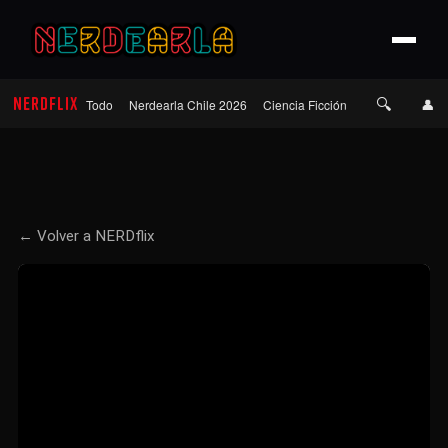
🔍
NERDFLIX
👤
Todo
Nerdearla Chile 2026
Ciencia Ficción
Terror
Roma
← Volver a NERDflix